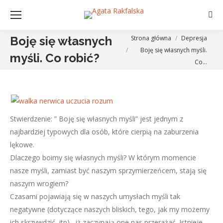
Szuk
Jesteś tutaj:
Strona główna
Depresja
Boję się własnych
Boję się własnych myśli.
myśli. Co robić?
Co…
Stwierdzenie: ” Boję się własnych myśli” jest jednym z
najbardziej typowych dla osób, które cierpią na zaburzenia
lękowe.
Dlaczego boimy się własnych myśli? W którym momencie
nasze myśli, zamiast być naszym sprzymierzeńcem, stają się
naszym wrogiem?
Czasami pojawiają się w naszych umysłach myśli tak
negatywne (dotyczące naszych bliskich, tego, jak my możemy
ich skrzywdzić, itp), iż zaczynają one nas przerażać. Istnieje