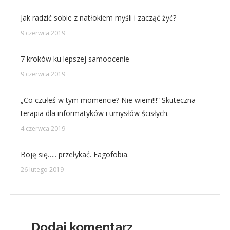
Jak radzić sobie z natłokiem myśli i zacząć żyć?
9 czerwca 2019
7 krokòw ku lepszej samoocenie
9 czerwca 2019
„Co czułeś w tym momencie? Nie wiem!!!” Skuteczna
terapia dla informatyków i umysłów ścisłych.
4 czerwca 2019
Boję się….. przełykać. Fagofobia.
26 lutego 2019
Dodaj komentarz