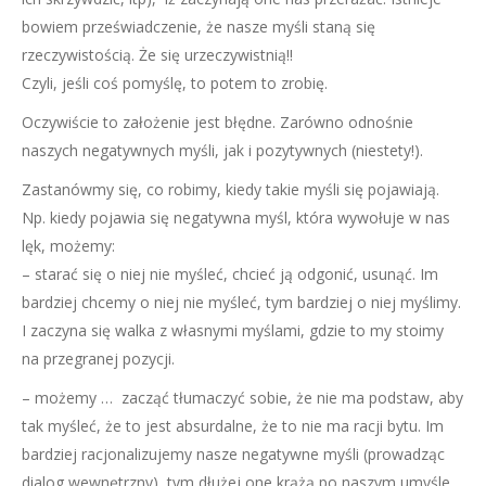
bowiem przeświadczenie, że nasze myśli staną się
rzeczywistością. Że się urzeczywistnią!!
Czyli, jeśli coś pomyślę, to potem to zrobię.
Oczywiście to założenie jest błędne. Zarówno odnośnie
naszych negatywnych myśli, jak i pozytywnych (niestety!).
Zastanówmy się, co robimy, kiedy takie myśli się pojawiają.
Np. kiedy pojawia się negatywna myśl, która wywołuje w nas
lęk, możemy:
– starać się o niej nie myśleć, chcieć ją odgonić, usunąć. Im
bardziej chcemy o niej nie myśleć, tym bardziej o niej myślimy.
I zaczyna się walka z własnymi myślami, gdzie to my stoimy
na przegranej pozycji.
– możemy … zacząć tłumaczyć sobie, że nie ma podstaw, aby
tak myśleć, że to jest absurdalne, że to nie ma racji bytu. Im
bardziej racjonalizujemy nasze negatywne myśli (prowadząc
dialog wewnętrzny), tym dłużej one krążą po naszym umyśle.