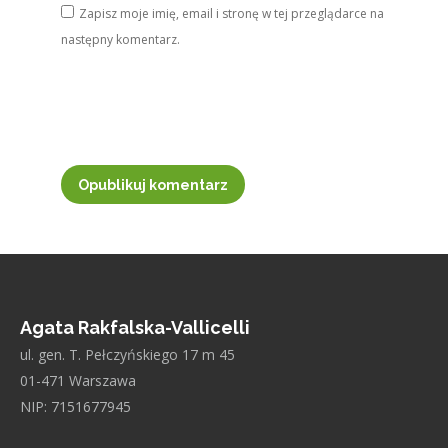
Zapisz moje imię, email i stronę w tej przeglądarce na
następny komentarz.
Opublikuj komentarz
Agata Rakfalska-Vallicelli
ul. gen. T. Pełczyńskiego 17 m 45
01-471 Warszawa
NIP: 7151677945