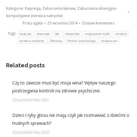
Kategorie:
Depresja
,
Zaburzenia lękowe
,
Zaburzenia obsesyjno-
kompulsywne (nerwica natręctw)
Przez
agata
23 września 2014
Zostaw komentarz
Tagi:
boję się
depresja
lęk
natręctwa
negatywne myśli
nerwica
nerwica natręctw
Obsesja
Pomoc psychologa
terapia par
Related posts
Czy to zawsze musi być moja wina? Wpływ naszego
postrzegania kontroli na zdrowie psychiczne.
20 października 2021
Dzieci i ryby głosu nie mają czyli jak rozmawiać z dziećmi o
trudnych sprawach?
30 października 2020