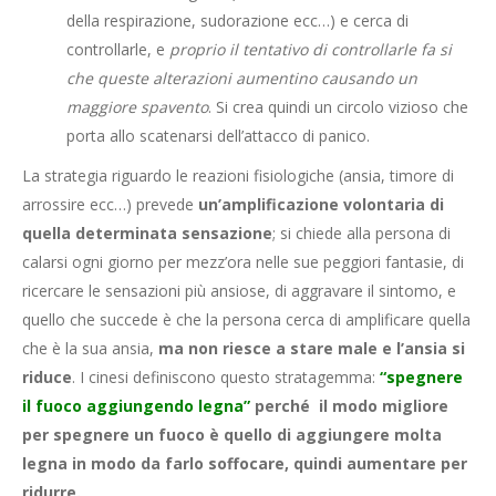
della respirazione, sudorazione ecc…) e cerca di
controllarle, e
proprio il tentativo di controllarle fa si
che queste alterazioni aumentino causando un
maggiore spavento
. Si crea quindi un circolo vizioso che
porta allo scatenarsi dell’attacco di panico.
La strategia riguardo le reazioni fisiologiche (ansia, timore di
arrossire ecc…) prevede
un’amplificazione volontaria di
quella determinata sensazione
; si chiede alla persona di
calarsi ogni giorno per mezz’ora nelle sue peggiori fantasie, di
ricercare le sensazioni più ansiose, di aggravare il sintomo, e
quello che succede è che la persona cerca di amplificare quella
che è la sua ansia,
ma non riesce a stare male e l’ansia si
riduce
. I cinesi definiscono questo stratagemma:
“spegnere
il fuoco aggiungendo legna”
perché il modo migliore
per spegnere un fuoco è quello di aggiungere molta
legna in modo da farlo soffocare, quindi aumentare per
ridurre.