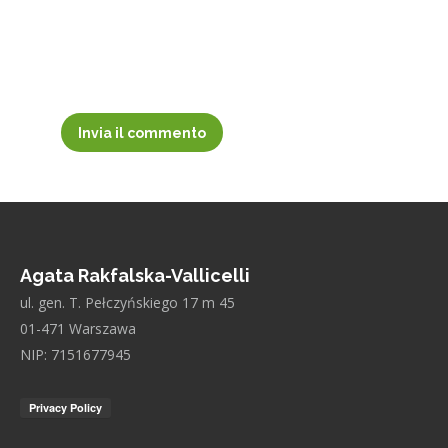
Invia il commento
Agata Rakfalska-Vallicelli
ul. gen. T. Pełczyńskiego 17 m 45
01-471 Warszawa
NIP: 7151677945