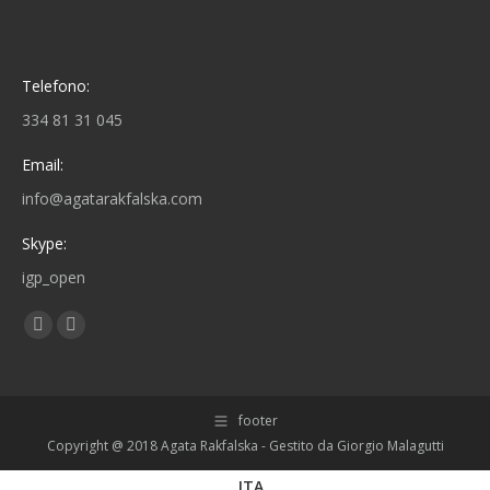
Telefono:
334 81 31 045
Email:
info@agatarakfalska.com
Skype:
igp_open
Find us on:
Facebook
Linkedin
page
page
opens
opens
footer
in
in
Copyright @ 2018 Agata Rakfalska - Gestito da
Giorgio Malagutti
new
new
window
window
ITA